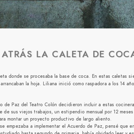
 ATRÁS LA CALETA DE COC
aleta donde se procesaba la base de coca. En estas caletas s
arrancaban la hoja. Liliana inició como raspadora a los 14 a
do de Paz del Teatro Colón decidieron incluir a estas cociner
e de sus viejos trabajos, un estipendio mensual por 12 meses
ara montar un proyecto productivo de largo aliento.
as se empezaba a implementar el Acuerdo de Paz, pensé que er
estudiado hasta segundo de primaria, había olvidado leer y es