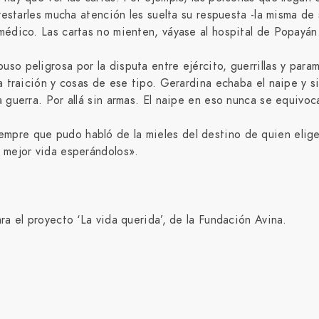
prestarles mucha atención les suelta su respuesta -la misma d
 médico. Las cartas no mienten, váyase al hospital de Popayá
so peligrosa por la disputa entre ejército, guerrillas y param
na traición y cosas de ese tipo. Gerardina echaba el naipe y 
a guerra. Por allá sin armas. El naipe en eso nunca se equivo
pre que pudo habló de la mieles del destino de quien elige 
a mejor vida esperándolos».
ra el proyecto ‘La vida querida’, de la Fundación Avina.